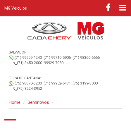
MG Veículos
SALVADOR:
(71) 99959-1240
(71) 99710-5906
(71) 98366-6666
(71) 3450-2000
99929-7080
FEIRA DE SANTANA:
(75) 98870-3200
(71) 99952-5471
(75) 3199-3000
(75) 3224-3952
Home
Seminovos