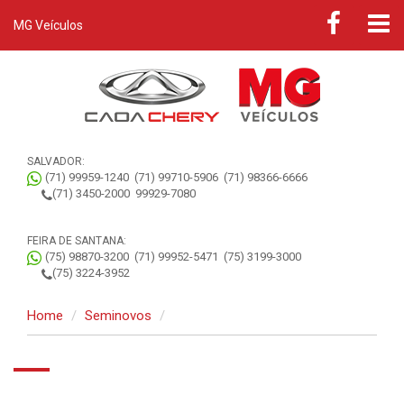
MG Veículos
SALVADOR:
(71) 99959-1240
(71) 99710-5906
(71) 98366-6666
(71) 3450-2000
99929-7080
FEIRA DE SANTANA:
(75) 98870-3200
(71) 99952-5471
(75) 3199-3000
(75) 3224-3952
Home
Seminovos