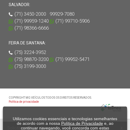
SALVADOR:
(71) 3450-2000 99929-7080
(71) 99959-1240
(71) 99710-5906
(71) 98366-6666
FEIRA DE SANTANA:
(75) 3224-3952
(75) 98870-3200
(71) 99952-5471
(75) 3199-3000
COPYRIGHT MG VEÍCULOS TODOS OS DIREITOS RESERVADOS.
Política de privacidade
Utilizamos cookies essenciais e tecnologias semelhantes
de acordo com a nossa
Política de Privacidade
e, ao
x
Solicite sua Cotação
continuar navegando, você concorda com estas