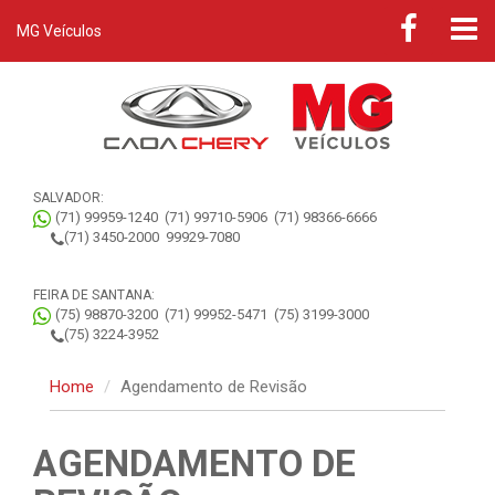
MG Veículos
SALVADOR:
(71) 99959-1240
(71) 99710-5906
(71) 98366-6666
(71) 3450-2000
99929-7080
FEIRA DE SANTANA:
(75) 98870-3200
(71) 99952-5471
(75) 3199-3000
(75) 3224-3952
Home
Agendamento de Revisão
AGENDAMENTO DE